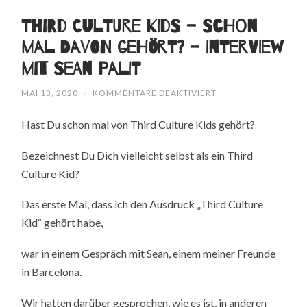
Third Culture Kids – Schon
mal davon gehört? – Interview
mit Sean Palit
FÜR
MAI 13, 2020
/
KOMMENTARE DEAKTIVIERT
THIRD
CULTURE
Hast Du schon mal von Third Culture Kids gehört?
KIDS
–
SCHON
Bezeichnest Du Dich vielleicht selbst als ein Third
MAL
DAVON
Culture Kid?
GEHÖRT?
–
INTERVIEW
Das erste Mal, dass ich den Ausdruck „Third Culture
MIT
SEAN
Kid“ gehört habe,
PALIT
war in einem Gespräch mit Sean, einem meiner Freunde
in Barcelona.
Wir hatten darüber gesprochen, wie es ist, in anderen