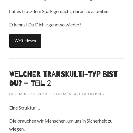
hat es trotzdem Spaß gemacht, daran zu arbeiten.
Erkennst Du Dich irgendwo wieder?
Weiterlesen
Welcher Transkulti-Typ bist
Du? – Teil 2
FÜR
DEZEMBER 12, 2018
/
KOMMENTARE DEAKTIVIERT
WELCHER
TRANSKULTI-
Eine Struktur …
TYP
BIST
DU?
Die brauchen wir Menschen, um uns in Sicherheit zu
–
TEIL
wiegen.
2