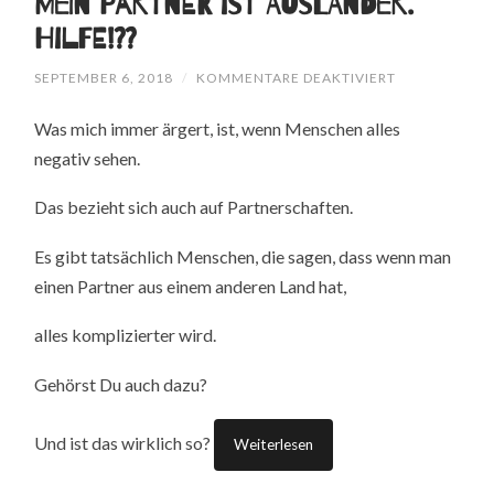
Mein Partner ist Ausländer.
Hilfe!??
FÜR
SEPTEMBER 6, 2018
/
KOMMENTARE DEAKTIVIERT
MEIN
PARTNER
Was mich immer ärgert, ist, wenn Menschen alles
IST
AUSLÄNDER.
negativ sehen.
HILFE!??
Das bezieht sich auch auf Partnerschaften.
Es gibt tatsächlich Menschen, die sagen, dass wenn man
einen Partner aus einem anderen Land hat,
alles komplizierter wird.
Gehörst Du auch dazu?
Und ist das wirklich so?
Weiterlesen