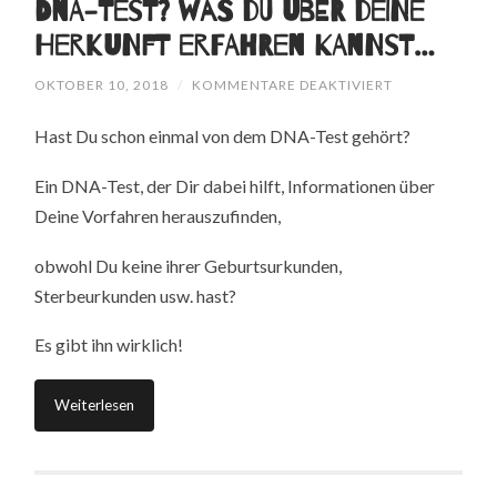
DNA-Test? Was Du über Deine
Herkunft erfahren kannst…
FÜR
OKTOBER 10, 2018
/
KOMMENTARE DEAKTIVIERT
DNA-
TEST?
Hast Du schon einmal von dem DNA-Test gehört?
WAS
DU
ÜBER
Ein DNA-Test, der Dir dabei hilft, Informationen über
DEINE
HERKUNFT
Deine Vorfahren herauszufinden,
ERFAHREN
KANNST…
obwohl Du keine ihrer Geburtsurkunden,
Sterbeurkunden usw. hast?
Es gibt ihn wirklich!
Weiterlesen